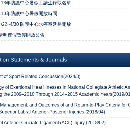
113年防護中心暑假工讀生錄取名單
113年防護中心暑假開放時間
4/22~4/30 防護中心水療室延長開放
清明連假暫停開放公告
tion Statements & Journals
 of Sport-Related Concussion(2024/3)
y of Exertional Heat Illnesses in National Collegiate Athletic A
ng the 2009–2010 Through 2014–2015 Academic Years(2019/01
 Management, and Outcomes of and Return-to-Play Criteria for
Superior Labral Anterior-Posterior Injuries (2018/04)
of Anterior Cruciate Ligament (ACL) Injury (2018/02)