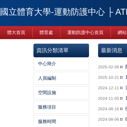
跳
國立體育大學-運動防護中心 ├ ATHLE
到
主
要
內
體大首頁
體育處
運動防護中心首頁
網站
容
區
資訊分類清單
最新消息
中心簡介
2026-02-06
2025-10-21
人員編制
2024-12-11
空間設施
2024-11-05
服務項目
2024-08-16
2024-08-06
服務時間