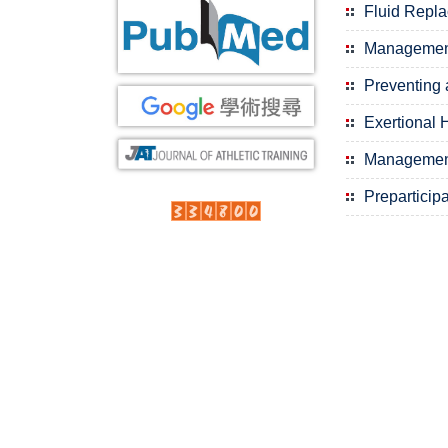
Fluid Repla
Management
Preventing 
Exertional 
Management
Preparticip