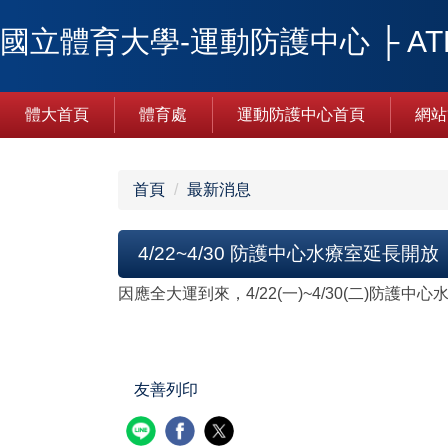
跳
國立體育大學-運動防護中心 ├ ATHLE
到
主
要
內
體大首頁
體育處
運動防護中心首頁
網站
容
區
首頁
最新消息
4/22~4/30 防護中心水療室延長開放
因應全大運到來，4/22(一)~4/30(二)防
友善列印