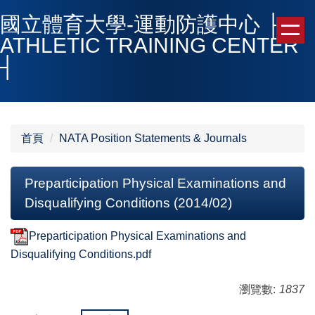
跳
國立體育大學-運動防護中心 ├
到
ATHLETIC TRAINING CENTER
主
┤
要
內
容
區
首頁
NATA Position Statements & Journals
Preparticipation Physical Examinations and
Disqualifying Conditions (2014/02)
Preparticipation Physical Examinations and
Disqualifying Conditions.pdf
瀏覽數:
1837