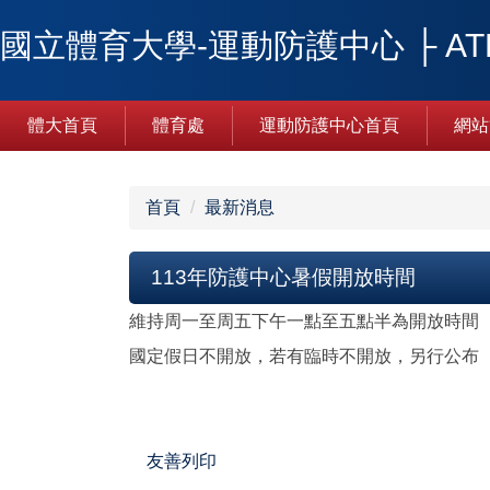
跳
國立體育大學-運動防護中心 ├ ATHLE
到
主
要
內
體大首頁
體育處
運動防護中心首頁
網站
容
區
首頁
最新消息
113年防護中心暑假開放時間
維持周一至周五下午一點至五點半為開放時間
國定假日不開放，若有臨時不開放，另行公布
友善列印