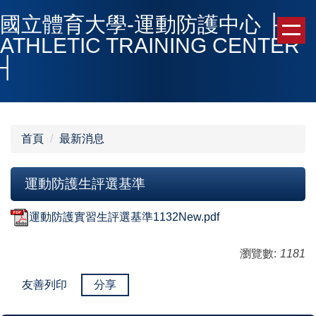
跳
國立體育大學-運動防護中心 ├
到
ATHLETIC TRAINING CENTER
主
┤
要
內
容
區
首頁
最新消息
運動防護生評選基準
運動防護實習生評選基準1132New.pdf
瀏覽數:
1181
友善列印
分享