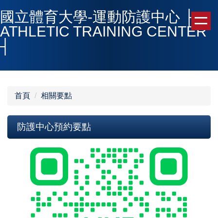
跳
國立體育大學-運動防護中心 ├
到
ATHLETIC TRAINING CENTER
主
┤
要
內
容
區
首頁
相關要點
防護中心預約要點